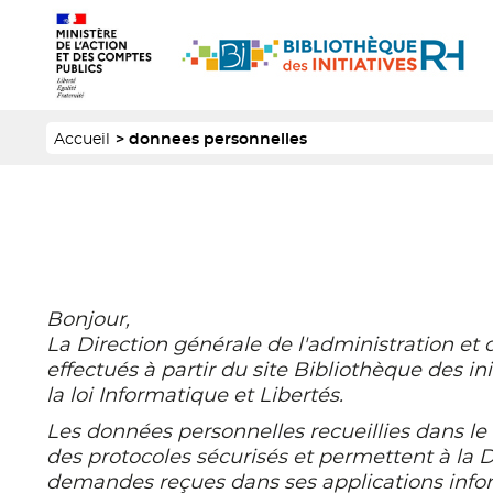
Panneau de gestion des cookies
Aller
Logo
au
1
Logo
contenu
2
principal
Fil
Accueil
donnees personnelles
d'Ariane
Bonjour,
La Direction générale de l'administration et 
effectués à partir du site Bibliothèque des i
la loi Informatique et Libertés.
Les données personnelles recueillies dans le 
des protocoles sécurisés et permettent à la D
demandes reçues dans ses applications infor