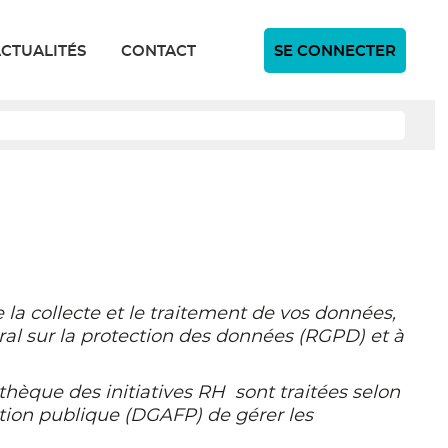
Menu
Navigation
CTUALITÉS
CONTACT
SE CONNECTER
du
principale
comp
de
l'util
 la collecte et le traitement de vos données,
ral sur la protection des données (RGPD) et à
othèque des initiatives RH sont traitées selon
ction publique (DGAFP) de gérer les