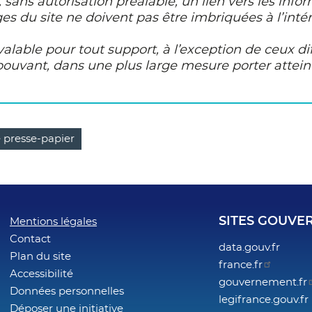
r, sans autorisation préalable, un lien vers les info
s du site ne doivent pas être imbriquées à l’intér
 valable pour tout support, à l’exception de ceux d
vant, dans une plus large mesure porter atteinte
e presse-papier
SITES GOUV
Footer
Mentions légales
Contact
data.gouv.fr
menu
Plan du site
france.fr
Accessibilité
gouvernement.fr
Données personnelles
legifrance.gouv.fr
Déposer une initiative