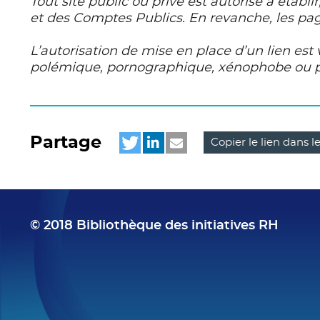
Tout site public ou privé est autorisé à établi
et des Comptes Publics. En revanche, les page
L’autorisation de mise en place d’un lien est
polémique, pornographique, xénophobe ou pou
Partage
Copier le lien dans l
tweet
partager
mail
© 2018 Bibliothèque des initiatives RH