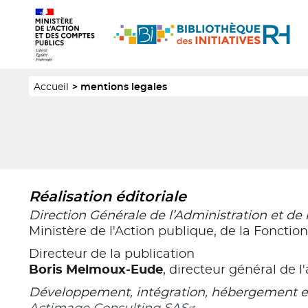
Panneau de gestion des cookies
Aller
Logo
au
1
Logo
contenu
2
principal
Fil
Accueil
mentions legales
d'Ariane
Réalisation éditoriale
Direction Générale de l’Administration et de
Ministère de l'Action publique, de la Fonction
Directeur de la publication
Boris Melmoux-Eude
, directeur général de l
Développement, intégration, hébergement et