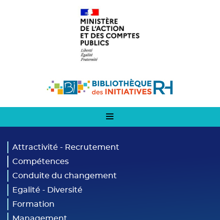
Panneau de gestion des cookies
Aller
Logo
au
1
contenu
principal
Logo
2
Attractivité - Recrutement
Compétences
Conduite du changement
Egalité - Diversité
Formation
Management