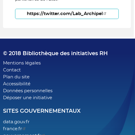
https://twitter.com/Lab_Archipel
© 2018 Bibliothèque des initiatives RH
Footer
Mentions légales
Contact
menu
Plan du site
Accessibilité
Données personnelles
Déposer une initiative
SITES GOUVERNEMENTAUX
data.gouv.fr
france.fr