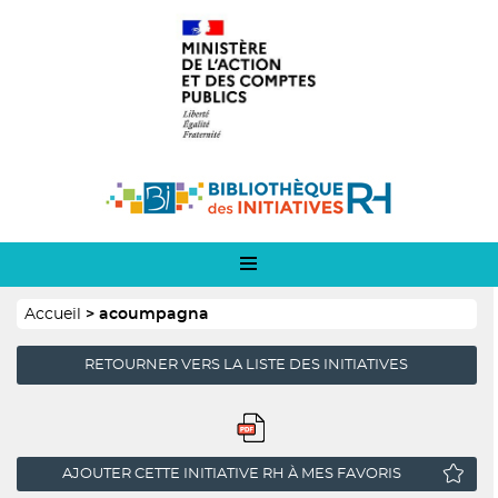
Panneau de gestion des cookies
Aller
Logo
au
1
contenu
principal
Logo
2
Fil
Accueil
acoumpagna
d'Ariane
RETOURNER VERS LA LISTE DES INITIATIVES
AJOUTER CETTE INITIATIVE RH À MES FAVORIS