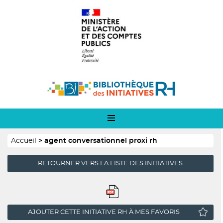
Panneau de gestion des cookies
Aller
Logo
au
1
contenu
principal
Logo
2
Fil
Accueil
agent conversationnel proxi rh
d'Ariane
RETOURNER VERS LA LISTE DES INITIATIVES
AJOUTER CETTE INITIATIVE RH À MES FAVORIS