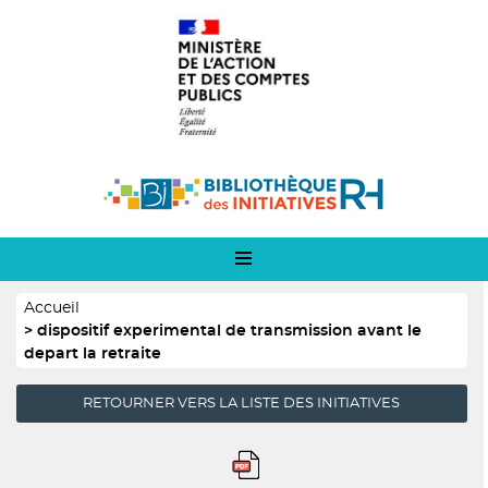
Panneau de gestion des cookies
Aller
Logo
au
1
contenu
principal
Logo
2
Fil
Accueil
d'Ariane
dispositif experimental de transmission avant le
depart la retraite
RETOURNER VERS LA LISTE DES INITIATIVES