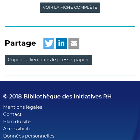
VOIR LA FICHE COMPLÈTE
Partage
Copier le lien dans le presse-papier
© 2018 Bibliothèque des initiatives RH
Footer
Mentions légales
Contact
menu
Plan du site
Accessibilité
Données personnelles