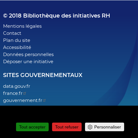
© 2018 Bibliothèque des initiatives RH
Footer
Mentions légales
Contact
menu
Plan du site
Accessibilité
Données personnelles
Déposer une initiative
SITES GOUVERNEMENTAUX
data.gouv.fr
france.fr
gouvernement.fr
legifrance.gouv.fr
Ce site utilise des cookies et vous donne le contrôle sur ceux que
service-public.fr
vous souhaitez activer
fonction-publique.gouv.fr
Tout accepter
Tout refuser
Personnaliser