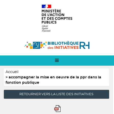
Panneau de gestion des cookies
Aller
Logo
au
1
contenu
principal
Logo
2
Fil
Accueil
d'Ariane
accompagner la mise en oeuvre de la ppr dans la
fonction publique
RETOURNER VERS LA LISTE DES INITIATIVES