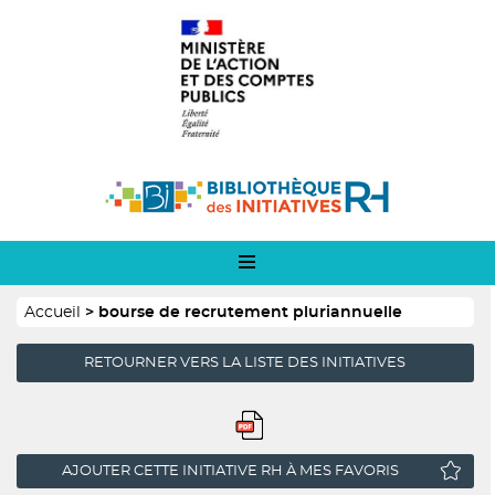
Panneau de gestion des cookies
Aller
Logo
au
1
contenu
principal
Logo
2
Fil
Accueil
bourse de recrutement pluriannuelle
d'Ariane
RETOURNER VERS LA LISTE DES INITIATIVES
AJOUTER CETTE INITIATIVE RH À MES FAVORIS