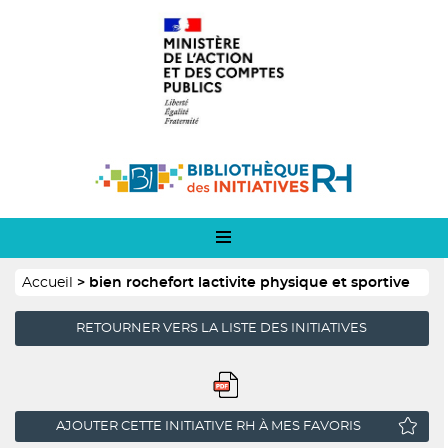
Panneau de gestion des cookies
Aller
Logo
au
1
contenu
principal
Logo
2
Fil
Accueil
bien rochefort lactivite physique et sportive
d'Ariane
RETOURNER VERS LA LISTE DES INITIATIVES
AJOUTER CETTE INITIATIVE RH À MES FAVORIS