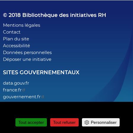
© 2018 Bibliothèque des initiatives RH
Footer
Mentions légales
Contact
menu
Plan du site
Accessibilité
Données personnelles
Déposer une initiative
SITES GOUVERNEMENTAUX
data.gouv.fr
france.fr
gouvernement.fr
legifrance.gouv.fr
Ce site utilise des cookies et vous donne le contrôle sur ceux que
service-public.fr
vous souhaitez activer
fonction-publique.gouv.fr
Tout accepter
Tout refuser
Personnaliser