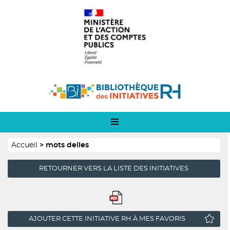
Panneau de gestion des cookies
Aller
Logo
au
1
contenu
principal
Logo
2
Fil
Accueil
mots delles
d'Ariane
RETOURNER VERS LA LISTE DES INITIATIVES
AJOUTER CETTE INITIATIVE RH À MES FAVORIS