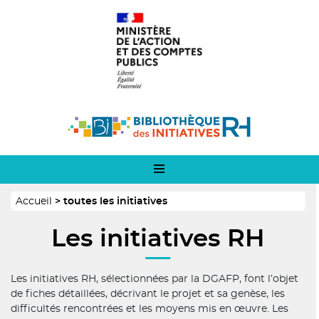
Panneau de gestion des cookies
Aller
Logo
au
1
contenu
principal
Logo
2
Fil
Accueil
toutes les initiatives
d'Ariane
Les initiatives RH
Les initiatives RH, sélectionnées par la DGAFP, font l’objet
de fiches détaillées, décrivant le projet et sa genèse, les
difficultés rencontrées et les moyens mis en œuvre. Les