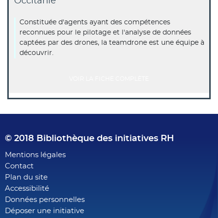
Occitanie
Constituée d'agents ayant des compétences
reconnues pour le pilotage et l'analyse de données
captées par des drones, la teamdrone est une équipe à
découvrir.
VOIR LA FICHE COMPLÈTE
© 2018 Bibliothèque des initiatives RH
Footer
Mentions légales
Contact
menu
Plan du site
Accessibilité
Données personnelles
Déposer une initiative